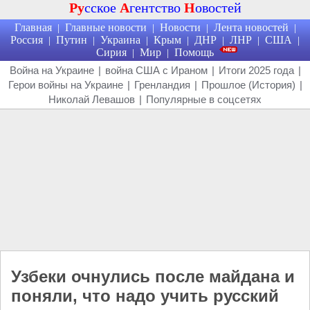
Ру
сское
А
гентство
Н
овостей
Главная
Главные новости
Новости
Лента новостей
|
|
|
|
Россия
Путин
Украина
Крым
ДНР
ЛНР
США
|
|
|
|
|
|
|
Сирия
Мир
Помощь
|
|
Война на Украине
|
война США с Ираном
|
Итоги 2025 года
|
Герои войны на Украине
|
Гренландия
|
Прошлое (История)
|
Николай Левашов
|
Популярные в соцсетях
Узбеки очнулись после майдана и
поняли, что надо учить русский