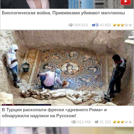
Биологическая война. Прививками убивают миллионы
504 610
43 650
В Турции раскопали фрески «древнего Рима» и
обнаружили надписи на Русском!
612 450
31 323