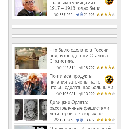
главными убийцами в
1917 – 1918 годах были
латыши и евреи, а не русс
337 925
21 903
Что было сделано в России
под руководством Сталина.
Статистика
442 314
18 707
Почти все продукты
питания заточены на то,
что бы сделать нас больными
и бесплодным
196 031
13 900
Девицкие Орлята:
расстрелянные фашистами
дети-герои, о которых не
рассказывают в шк
121 875
13 492
Отвакцинены. Запрещенный