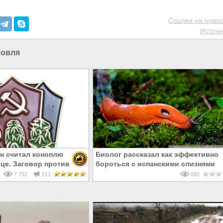
Ссылки на новос
Источн
говля
н считал коноплю
Биолог рассказал как эффективно
це. Заговор против
бороться с испанскими слизнями
7 752
211
892