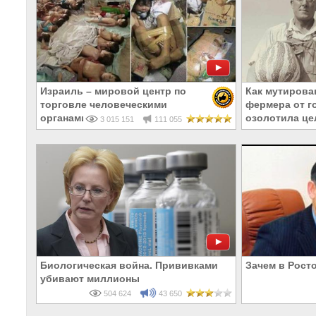
Израиль – мировой центр по
Как мутирова
торговле человеческими
фермера от г
органами
озолотила це
3 015 151
111 055
Биологическая война. Прививками
Зачем в Рост
убивают миллионы
504 624
43 650