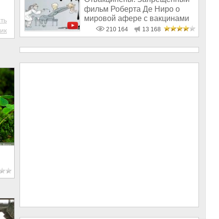
фильм Роберта Де Ниро о
мировой афере с вакцинами
ть
210 164
13 168
ик