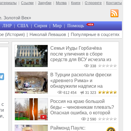
материалы
|
Ссылки
|
Зарубки
|
Молва
|
Книги
|
О проекте
|
Контакты
. Золотой Век»
ЛНР
США
Сирия
Мир
Помощь
|
|
|
|
е (История)
|
Николай Левашов
|
Популярные в соцсетях
Семья Иуды Горбачёва
после уличения в сборе
средств для ВСУ исчезла из
общего поля
338
В Турции раскопали фрески
«древнего Рима» и
обнаружили надписи на
Русском!
612 454
31 323
Россия на краю большой
 с
беды – чиновникам плевать?
ти
Опасная ошибка, о которой
и,
все мол
2 590
Раймонд Паулс: