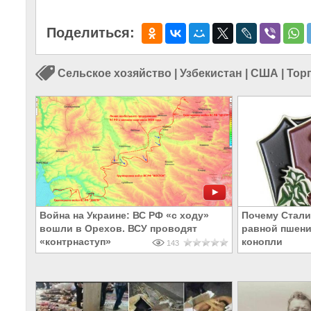
Поделиться:
Сельское хозяйство
|
Узбекистан
|
США
|
Тор
Война на Украине: ВС РФ «с ходу»
Почему Стали
вошли в Орехов. ВСУ проводят
равной пшени
«контрнаступ»
конопли
143