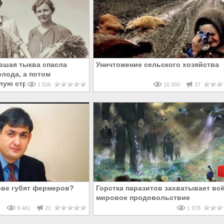
вшая тыква спасла
Уничтожение сельского хозяйства
олода, а потом
лую страну
1 506
16 560
37
ове губят фермеров?
Горстка паразитов захватывает вс
мировое продовольствие
8 461
21
1 978