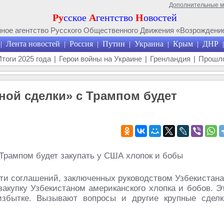
Дополнительные 
Ру
сское
А
гентство
Н
овостей
ое агентство Русского Общественного Движения «Возрождение
Лента новостей
Россия
Путин
Украина
Крым
ДНР
|
|
|
|
|
|
|
Итоги 2025 года
|
Герои войны на Украине
|
Гренландия
|
Прошло
ной сделки» с Трампом будет
ти соглашений, заключенных руководством Узбекистана
купку Узбекистаном американского хлопка и бобов. Э
избытке. Вызывают вопросы и другие крупные сделк