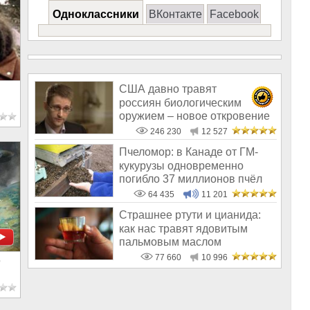
Одноклассники
ВКонтакте
Facebook
США давно травят
россиян биологическим
оружием – новое откровение
Эдварда Сноудена
246 230
12 527
Пчеломор: в Канаде от ГМ-
кукурузы одновременно
погибло 37 миллионов пчёл
64 435
11 201
Страшнее ртути и цианида:
как нас травят ядовитым
пальмовым маслом
77 660
10 996
ё